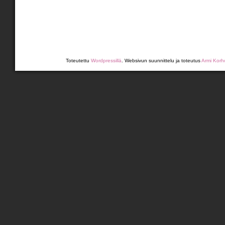
Toteutettu
Wordpressillä
. Websivun suunnittelu ja toteutus
Armi Korh