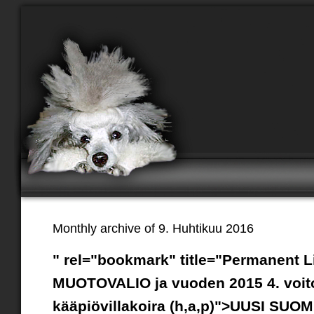
Monthly archive of 9. Huhtikuu 2016
" rel="bookmark" title="Permanent
MUOTOVALIO ja vuoden 2015 4. voit
kääpiövillakoira (h,a,p)">UUSI SU