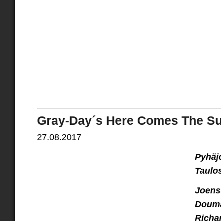
Gray-Day´s Here Comes The Su
27.08.2017
Pyhäjo
Taulo
Joens
Douma
Richa