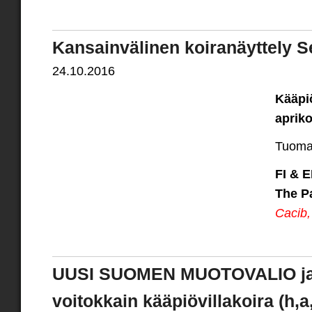
Kansainvälinen koiranäyttely S
24.10.2016
Kääpiö
apriko
Tuomar
FI & 
The P
Cacib
UUSI SUOMEN MUOTOVALIO ja 
voitokkain kääpiövillakoira (h,a