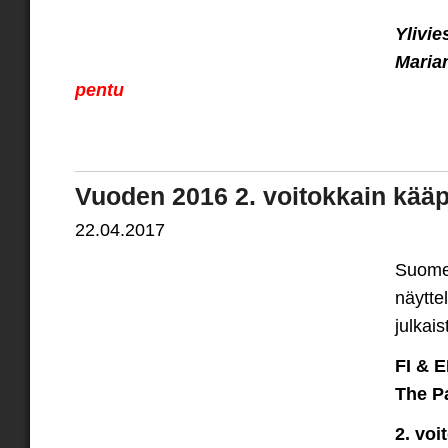
Ylivie
Maria
pentu
Vuoden 2016 2. voitokkain kääpi
22.04.2017
Suome
näyttel
julkaist
FI & E
The P
2. voi