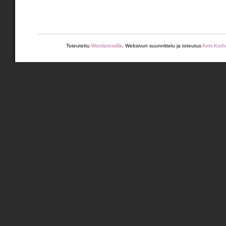
Toteutettu
Wordpressillä
. Websivun suunnittelu ja toteutus
Armi Korh