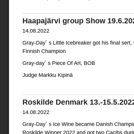
Haapajärvi group Show 19.6.20
14.08.2022
Gray-Day´ s Little Icebreaker got his final se
Finnish Champion
Gray-day´ s Piece Of Art, BOB
Judge Markku Kipinä
Roskilde Denmark 13.-15.5.202
14.08.2022
Gray-Day´ s Ice Wine became Danish Champio
Roskilde Winner 2022 and got two Cacibs dur